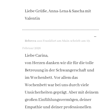
Liebe Grüße, Anna-Lena & Sascha mit
Valentin
DIESE
...
Rebecca
aus
Frankfurt am Main
schrieb am
19.
METAB
Februar 2026
EIN-/A
Liebe Carina,
von Herzen danken wir dir für die tolle
Betreuung in der Schwangerschaft und
im Wochenbett. Vor allem das
Wochenbett war bei uns durch viele
Unsicherheiten geprägt. Aber mit deinem
großen Einfühlungsvermögen, deiner
Empathie und deiner professionellen