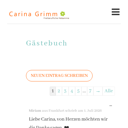
Gästebuch
Navigation
1
2
3
4
5
...
7
→
Alle
der
DIESE
...
Gästebuchliste
Miriam
aus
Frankfurt
schrieb am
1. Juli 2026
METAB
Liebe Carina, von Herzen möchten wir
EIN-/A
dir Danke sagen. ❤️