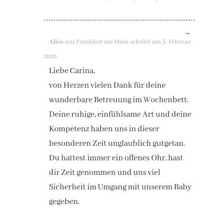
DIESE
...
Alisa
aus
Frankfurt am Main
schrieb am
5. Februar
METAB
2026
EIN-/A
Liebe Carina,
von Herzen vielen Dank für deine
wunderbare Betreuung im Wochenbett.
Deine ruhige, einfühlsame Art und deine
Kompetenz haben uns in dieser
besonderen Zeit unglaublich gutgetan.
Du hattest immer ein offenes Ohr, hast
dir Zeit genommen und uns viel
Sicherheit im Umgang mit unserem Baby
gegeben.