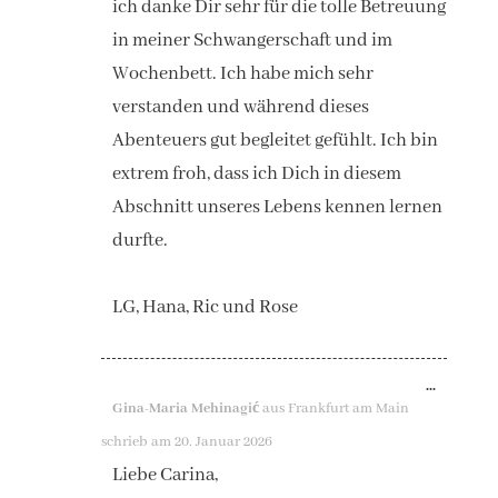
ich danke Dir sehr für die tolle Betreuung
in meiner Schwangerschaft und im
Wochenbett. Ich habe mich sehr
verstanden und während dieses
Abenteuers gut begleitet gefühlt. Ich bin
extrem froh, dass ich Dich in diesem
Abschnitt unseres Lebens kennen lernen
durfte.
LG, Hana, Ric und Rose
DIESE
...
Gina-Maria Mehinagić
aus
Frankfurt am Main
METAB
schrieb am
20. Januar 2026
EIN-/A
Liebe Carina,