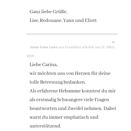
Ganz liebe Grüße,
Lise, Redouane, Yann und Eliott
DIESE
...
Anna-Lena Laux
aus
Frankfurt
schrieb am
21. März
METAB
2026
EIN-/A
Liebe Carina,
wir möchten uns von Herzen für deine
tolle Betreuung bedanken.
Als erfahrene Hebamme konntest du mir
als erstmalig Schwangere viele Fragen
beantworten und Zweifel nehmen. Dabei
warst du immer emphatisch und
unterstützend.