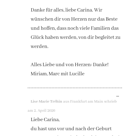
Danke für alles, liebe Carina. Wir
wünschen dir von Herzen nur das Beste
und hoffen, dass noch viele Familien das
Glück haben werden, von dir begleitet zu
werden.
Alles Liebe und von Herzen: Danke!
Miriam, Marc mit Lucille
DIESE
...
Lise-Marie Tréhin
aus
Frankfurt am Main
schrieb
METAB
am
2. April 2026
EIN-/A
Liebe Carina,
du hast uns vor und nach der Geburt