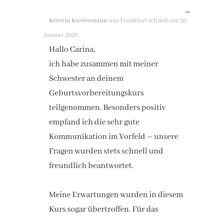
DIESE
...
Kerstin Kustermann
aus
Frankfurt
schrieb am
20.
METAB
Januar 2026
EIN-/A
Hallo Carina,
ich habe zusammen mit meiner
Schwester an deinem
Geburtsvorbereitungskurs
teilgenommen. Besonders positiv
empfand ich die sehr gute
Kommunikation im Vorfeld – unsere
Fragen wurden stets schnell und
freundlich beantwortet.
Meine Erwartungen wurden in diesem
Kurs sogar übertroffen. Für das