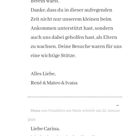
herein warst.
​Danke, dass du in dieser aufregenden
Zeit nicht nur unserem kleinen beim
Ankommen unterstützt hast, sondern
auch uns dabei geholfen hast, als Eltern
zu wachsen. Deine Besuche waren für uns
eine wichtige Stütze.
​Alles Liebe,
René & Mateo & Ivana
DIESE
...
Hana
aus
Frankfurt am Main
schrieb am
22. Januar
METAB
2026
EIN-/A
Liebe Carina,