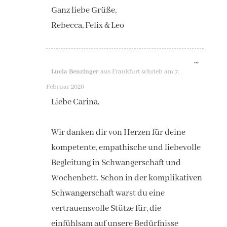
Ganz liebe Grüße,
Rebecca, Felix & Leo
DIESE
...
Lucia Benzinger
aus
Frankfurt
schrieb am
7.
METAB
Februar 2026
EIN-/A
Liebe Carina,
Wir danken dir von Herzen für deine
kompetente, empathische und liebevolle
Begleitung in Schwangerschaft und
Wochenbett. Schon in der komplikativen
Schwangerschaft warst du eine
vertrauensvolle Stütze für, die
einfühlsam auf unsere Bedürfnisse